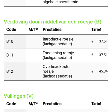
algehele anesthesie
Verdoving door middel van een roesje (B)
Code
M/T*
Prestaties
Tarief
Introductie roesje
B10
€
37.51
(lachgassedatie)
Toediening roesje
B11
€
37.51
(lachgassedatie)
Overheadkosten
B12
roesje
€
45.34
(lachgassedatie)
Vullingen (V)
Code
M/T*
Prestaties
Tarief