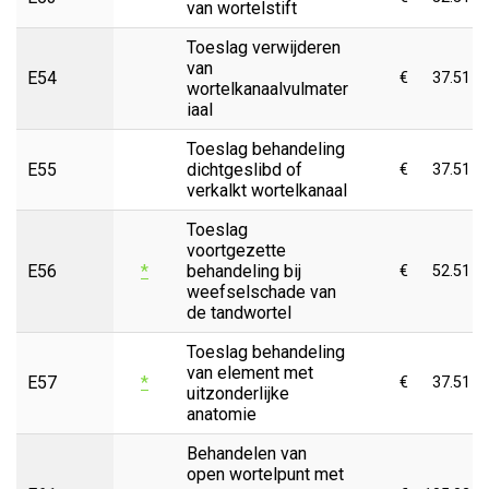
van wortelstift
Toeslag verwijderen
van
E54
€
37.51
wortelkanaalvulmater
iaal
Toeslag behandeling
E55
dichtgeslibd of
€
37.51
verkalkt wortelkanaal
Toeslag
voortgezette
E56
*
behandeling bij
€
52.51
weefselschade van
de tandwortel
Toeslag behandeling
van element met
E57
*
€
37.51
uitzonderlijke
anatomie
Behandelen van
open wortelpunt met