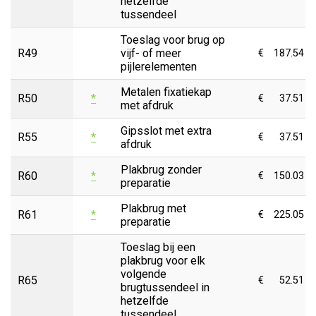
hetzelfde
tussendeel
Toeslag voor brug op
R49
vijf- of meer
€
187.54
pijlerelementen
Metalen fixatiekap
R50
*
€
37.51
met afdruk
Gipsslot met extra
R55
*
€
37.51
afdruk
Plakbrug zonder
R60
*
€
150.03
preparatie
Plakbrug met
R61
*
€
225.05
preparatie
Toeslag bij een
plakbrug voor elk
volgende
R65
€
52.51
brugtussendeel in
hetzelfde
tussendeel