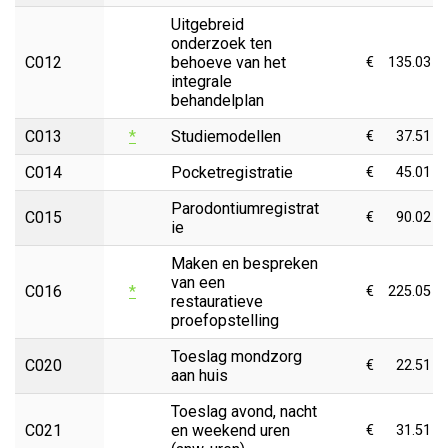
Uitgebreid
onderzoek ten
C012
behoeve van het
€
135.03
integrale
behandelplan
C013
*
Studiemodellen
€
37.51
C014
Pocketregistratie
€
45.01
Parodontiumregistrat
C015
€
90.02
ie
Maken en bespreken
van een
C016
*
€
225.05
restauratieve
proefopstelling
Toeslag mondzorg
C020
€
22.51
aan huis
Toeslag avond, nacht
C021
en weekend uren
€
31.51