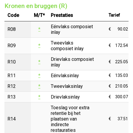
Kronen en bruggen (R)
Code
M/T*
Prestaties
Tarief
Eénvlaks composiet
R08
*
€
90.02
inlay
Tweevlaks
R09
*
€
172.54
composiet inlay
Drievlaks composiet
R10
*
€
225.05
inlay
R11
*
Eénvlaksinlay
€
135.03
R12
*
Tweevlaksinlay
€
210.05
R13
*
Drievlaksinlay
€
300.07
Toeslag voor extra
retentie bij het
R14
plaatsen van
€
37.51
indirecte
restauraties