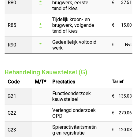
R80
*
brugwerk, eerste
€
37.51
tand of kies
Tijdelijk kroon- en
R85
*
brugwerk, volgende
€
15.00
tand of kies
Gedeeltelijk voltooid
R90
*
€
Nvt
werk
Behandeling Kauwstelsel (G)
Code
M/T*
Prestaties
Tarief
Functieonderzoek
G21
€
135.03
kauwstelsel
Verlengd onderzoek
G22
€
270.06
OPD
Spieractiviteitsmetin
G23
€
120.03
g en registratie