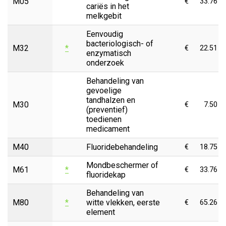
M05
€
33.76
cariës in het
melkgebit
Eenvoudig
bacteriologisch- of
M32
*
€
22.51
enzymatisch
onderzoek
Behandeling van
gevoelige
tandhalzen en
M30
€
7.50
(preventief)
toedienen
medicament
M40
Fluoridebehandeling
€
18.75
Mondbeschermer of
M61
*
€
33.76
fluoridekap
Behandeling van
M80
*
witte vlekken, eerste
€
65.26
element