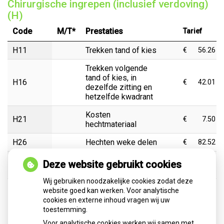
Chirurgische ingrepen (inclusief verdoving)
(H)
Code
M/T*
Prestaties
Tarief
H11
Trekken tand of kies
€
56.26
Trekken volgende
tand of kies, in
H16
€
42.01
dezelfde zitting en
hetzelfde kwadrant
Kosten
H21
€
7.50
hechtmateriaal
H26
Hechten weke delen
€
82.52
Terugzetten tand of
Deze website gebruikt cookies
H50
€
75.02
kies, eerste element
Wij gebruiken noodzakelijke cookies zodat deze
Terugzetten tand of
website goed kan werken. Voor analytische
kies, volgend
cookies en externe inhoud vragen wij uw
H55
€
22.51
element in dezelfde
toestemming.
zitting
Voor analytische cookies werken wij samen met