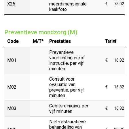
X26
meerdimensionale
€
75.02
kaakfoto
Preventieve mondzorg (M)
Code
M/T*
Prestaties
Tarief
Preventieve
voorlichting en/of
M01
€
16.82
instructie, per vijf
minuten
Consult voor
evaluatie van
M02
€
16.82
preventie, per vijf
minuten
Gebitsreiniging, per
M03
€
16.82
vijf minuten
Niet-restauratieve
behandeling van