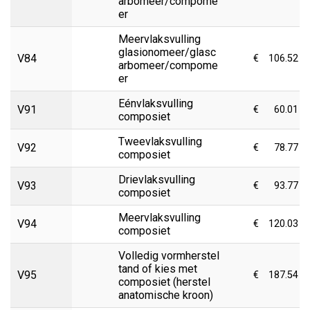
arbomeer/compome
er
Meervlaksvulling
glasionomeer/glasc
V84
€
106.52
arbomeer/compome
er
Eénvlaksvulling
V91
€
60.01
composiet
Tweevlaksvulling
V92
€
78.77
composiet
Drievlaksvulling
V93
€
93.77
composiet
Meervlaksvulling
V94
€
120.03
composiet
Volledig vormherstel
tand of kies met
V95
€
187.54
composiet (herstel
anatomische kroon)