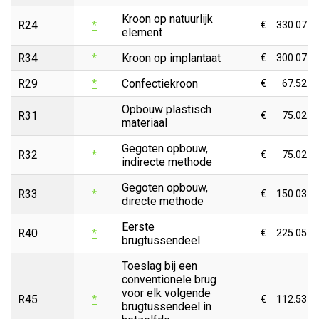
Kroon op natuurlijk
R24
*
€
330.07
element
R34
*
Kroon op implantaat
€
300.07
R29
*
Confectiekroon
€
67.52
Opbouw plastisch
R31
€
75.02
materiaal
Gegoten opbouw,
R32
*
€
75.02
indirecte methode
Gegoten opbouw,
R33
*
€
150.03
directe methode
Eerste
R40
*
€
225.05
brugtussendeel
Toeslag bij een
conventionele brug
voor elk volgende
R45
*
€
112.53
brugtussendeel in