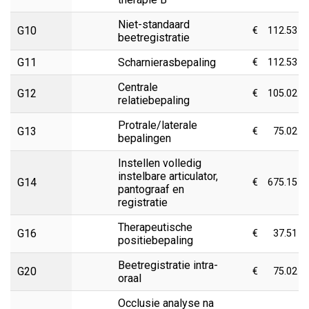
Niet-standaard
G10
€
112.53
beetregistratie
G11
Scharnierasbepaling
€
112.53
Centrale
G12
€
105.02
relatiebepaling
Protrale/laterale
G13
€
75.02
bepalingen
Instellen volledig
instelbare articulator,
G14
€
675.15
pantograaf en
registratie
Therapeutische
G16
€
37.51
positiebepaling
Beetregistratie intra-
G20
€
75.02
oraal
Occlusie analyse na