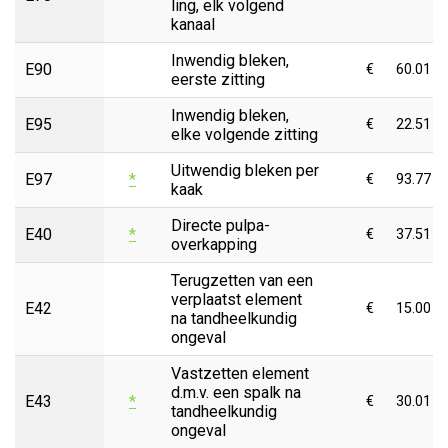
ling, elk volgend
kanaal
Inwendig bleken,
E90
€
60.01
eerste zitting
Inwendig bleken,
E95
€
22.51
elke volgende zitting
Uitwendig bleken per
E97
*
€
93.77
kaak
Directe pulpa-
E40
*
€
37.51
overkapping
Terugzetten van een
verplaatst element
E42
€
15.00
na tandheelkundig
ongeval
Vastzetten element
d.m.v. een spalk na
E43
*
€
30.01
tandheelkundig
ongeval