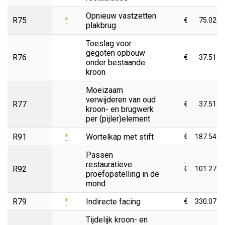
Opnieuw vastzetten
R75
*
€
75.02
plakbrug
Toeslag voor
gegoten opbouw
R76
€
37.51
onder bestaande
kroon
Moeizaam
verwijderen van oud
R77
€
37.51
kroon- en brugwerk
per (pijler)element
R91
*
Wortelkap met stift
€
187.54
Passen
restauratieve
R92
€
101.27
proefopstelling in de
mond
R79
*
Indirecte facing
€
330.07
Tijdelijk kroon- en