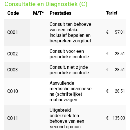
Consultatie en Diagnostiek (C)
Code
M/T*
Prestaties
Tarief
Consult ten behoeve
van een intake,
C001
€
57.01
inclusief bepalen en
bespreken zorgdoel
Consult voor een
C002
€
28.51
periodieke controle
Consult, niet zijnde
C003
€
28.51
periodieke controle
Aanvullende
medische anamnese
C010
€
28.51
na (schriftelijke)
routinevragen
Uitgebreid
onderzoek ten
C011
€
135.03
behoeve van een
second opinion