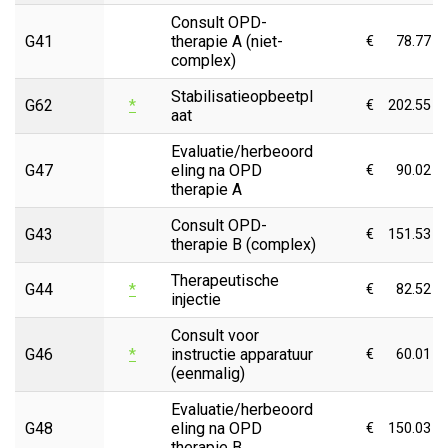
Consult OPD-
G41
therapie A (niet-
€
78.77
complex)
Stabilisatieopbeetpl
G62
*
€
202.55
aat
Evaluatie/herbeoord
G47
eling na OPD
€
90.02
therapie A
Consult OPD-
G43
€
151.53
therapie B (complex)
Therapeutische
G44
*
€
82.52
injectie
Consult voor
G46
*
instructie apparatuur
€
60.01
(eenmalig)
Evaluatie/herbeoord
G48
eling na OPD
€
150.03
therapie B