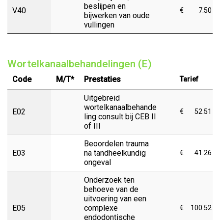
beslijpen en
V40
€
7.50
bijwerken van oude
vullingen
Wortelkanaalbehandelingen (E)
Code
M/T*
Prestaties
Tarief
Uitgebreid
wortelkanaalbehande
E02
€
52.51
ling consult bij CEB II
of III
Beoordelen trauma
E03
na tandheelkundig
€
41.26
ongeval
Onderzoek ten
behoeve van de
uitvoering van een
E05
complexe
€
100.52
endodontische