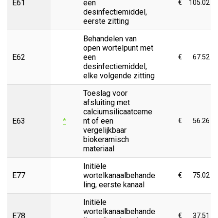
E61
een
€
105.02
desinfectiemiddel,
eerste zitting
Behandelen van
open wortelpunt met
E62
een
€
67.52
desinfectiemiddel,
elke volgende zitting
Toeslag voor
afsluiting met
calciumsilicaatceme
E63
*
nt of een
€
56.26
vergelijkbaar
biokeramisch
materiaal
Initiële
E77
wortelkanaalbehande
€
75.02
ling, eerste kanaal
Initiële
wortelkanaalbehande
E78
€
37.51