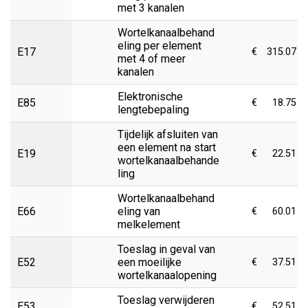
met 3 kanalen
Wortelkanaalbehand
eling per element
E17
€
315.07
met 4 of meer
kanalen
Elektronische
E85
€
18.75
lengtebepaling
Tijdelijk afsluiten van
een element na start
E19
€
22.51
wortelkanaalbehande
ling
Wortelkanaalbehand
E66
eling van
€
60.01
melkelement
Toeslag in geval van
E52
een moeilijke
€
37.51
wortelkanaalopening
Toeslag verwijderen
E53
€
52.51