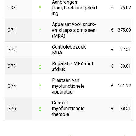
Aanbrengen
G33
*
front/hoektandgeleid
€
75.02
ing
Apparaat voor snurk-
G71
*
en slaapstoornissen
€
375.09
(MRA)
Controlebezoek
G72
€
37.51
MRA
Reparatie MRA met
G73
*
€
60.01
afdruk
Plaatsen van
G74
*
myofunctionele
€
101.27
apparatuur
Consult
G76
*
myofunctionele
€
28.51
therapie