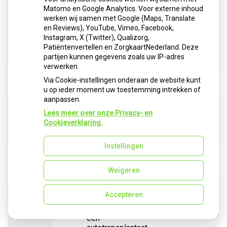
Matomo en Google Analytics. Voor externe inhoud
Voorbereiding
werken wij samen met Google (Maps, Translate
praktijkruimte ten
en Reviews), YouTube, Vimeo, Facebook,
behoeve van
H90
€
75.02
Instagram, X (Twitter), Qualizorg,
chirurgische
Patiëntenvertellen en ZorgkaartNederland. Deze
verrichtingen vallend
partijen kunnen gegevens zoals uw IP-adres
onder onderdeel B
verwerken.
Hemisectie van een
Via Cookie-instellingen onderaan de website kunt
H33
€
90.02
molaar
u op ieder moment uw toestemming intrekken of
aanpassen.
Vrijleggen ingesloten
Lees meer over onze Privacy- en
tand of kies ter
H34
€
90.02
Cookieverklaring.
bevordering van de
doorbraak
Instellingen
Moeizaam trekken
H35
tand of kies met
€
90.02
behulp van chirurgie
Weigeren
Onderzoek ten
Accepteren
behoeve van de
indicatiestelling voor
H36
€
97.52
een