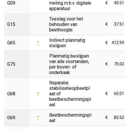
G09
meting m.b.v. digitale
€
40.51
apparatuur
Toeslag voor het
G15
behouden van
€
37.51
beethoogte
Indirect planmatig
G65
*
€
412.59
inslijpen
Planmatig beslijpen
van alle voortanden,
G75
€
75.02
per boven- of
onderkaak
Reparatie
stabilisatieopbeetpl
G68
*
aat of
€
60.01
beetbeschermingspl
aat
Beetbeschermingspl
G69
*
€
82.52
aat