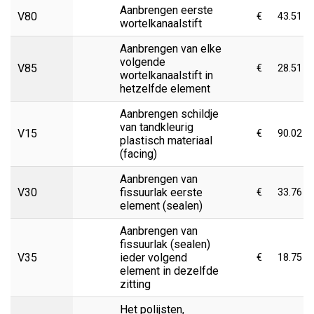
Aanbrengen eerste
V80
€
43.51
wortelkanaalstift
Aanbrengen van elke
volgende
V85
€
28.51
wortelkanaalstift in
hetzelfde element
Aanbrengen schildje
van tandkleurig
V15
€
90.02
plastisch materiaal
(facing)
Aanbrengen van
V30
fissuurlak eerste
€
33.76
element (sealen)
Aanbrengen van
fissuurlak (sealen)
V35
ieder volgend
€
18.75
element in dezelfde
zitting
Het polijsten,