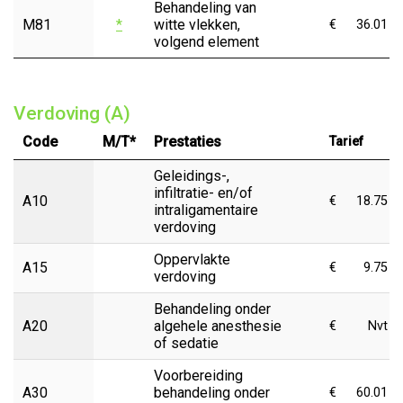
Behandeling van
M81
*
witte vlekken,
€
36.01
volgend element
Verdoving (A)
Code
M/T*
Prestaties
Tarief
Geleidings-,
infiltratie- en/of
A10
€
18.75
intraligamentaire
verdoving
Oppervlakte
A15
€
9.75
verdoving
Behandeling onder
A20
algehele anesthesie
€
Nvt
of sedatie
Voorbereiding
A30
behandeling onder
€
60.01