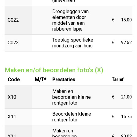
(anw-uren)
Droogleggen van
elementen door
C022
€
15.00
middel van een
rubberen lapje
Toeslag specifieke
C023
€
97.52
mondzorg aan huis
Maken en/of beoordelen foto's (X)
Code
M/T*
Prestaties
Tarief
Maken en
X10
beoordelen kleine
€
21.00
röntgenfoto
Beoordelen kleine
X11
€
15.75
röntgenfoto
Maken en
X21
beoordelen
€
90.02