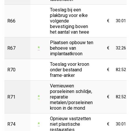
Toeslag bij een
plakbrug voor elke
R66
volgende
€
30.01
bevestiging boven
het aantal van twee
Plaatsen opbouw ten
R67
*
behoeve van
€
32.26
implantaatkroon
Toeslag voor kroon
R70
onder bestaand
€
82.52
frame-anker
Vernieuwen
porseleinen schildje,
R71
*
reparatie
€
82.52
metalen/porseleinen
kroon in de mond
Opnieuw vastzetten
R74
*
niet plastische
€
30.01
restauraties