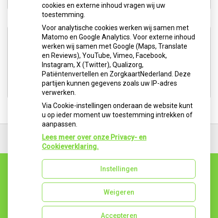
cookies en externe inhoud vragen wij uw
toestemming.
Voor analytische cookies werken wij samen met
Aangesloten bij:
Matomo en Google Analytics. Voor externe inhoud
werken wij samen met Google (Maps, Translate
en Reviews), YouTube, Vimeo, Facebook,
Instagram, X (Twitter), Qualizorg,
Patiëntenvertellen en ZorgkaartNederland. Deze
partijen kunnen gegevens zoals uw IP-adres
verwerken.
Via Cookie-instellingen onderaan de website kunt
u op ieder moment uw toestemming intrekken of
aanpassen.
Ga
terug
Lees meer over onze Privacy- en
naar
Cookieverklaring.
de
bovenkant
Instellingen
van
Uw Zorg Online
|
Beheer
de
website
Weigeren
Accepteren